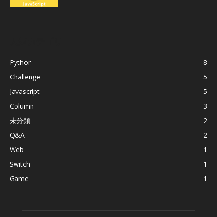
人気カテゴリ
Python
8
Challenge
5
Javascript
5
Column
3
未分類
2
Q&A
2
Web
1
Switch
1
Game
1