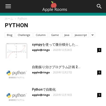
ホーム
Python
PYTHON
Blog
Challenge
Column
Game
Java
Javascript
sympyを使って微分積分した...
apple@ringo
-
2020年12月28日
0
自動振り分けプログラム計画 2...
apple@ringo
-
2020年12月27日
0
Pythonで自動化
apple@ringo
-
2020年12月18日
0