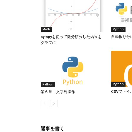
Math
Python
sympyを使って微分積分した結果を
自動振り分
グラフに
Python
Python
CSVファイ
第６章 文字列操作
返事を書く