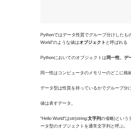
Pythonではデータ性質でグループ分けしたものを
World”のような値は
オブジェクト
と呼ばれる
Pythonにおいてのオブジェクトは
同一性、デ
同一性はコンピュータのメモリーのどこに格
データ型は性質を持っているかでグループ分
値は表すデータ。
“Hello World”はstr(string:
文字列
の省略)というデ
ータ型のオブジェクトを通常文字列と呼ぶ。