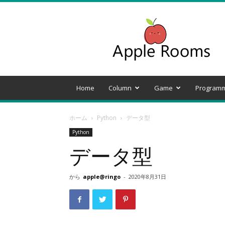
Apple
Rooms
Home
Column
Game
Programm
ホーム
Python
データ型
Python
データ型
から
apple@ringo
-
2020年8月31日