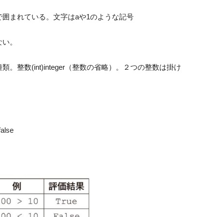
囲まれている。文字はaや1のような記号
ない。
数(int)integer（整数の省略）。２つの整数は掛け
lse