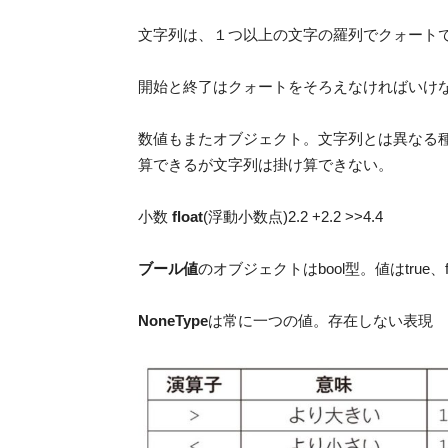
文字列は、１つ以上の文字の羅列でクォートで
開始と終了はクォートをそろえなければいけ
数値もまたオブジェクト。文字列とは異なる種類。整
算できるが文字列は掛け算できない。
小数
float
(浮動小数点)2.2 +2.2 >>4.4
ブール値
のオブジェクトはbool型。値はtrue、fa
NoneType
は常に一つの値。存在しない表現